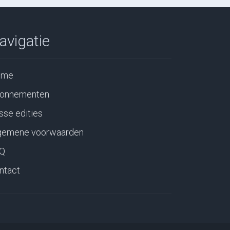
avigatie
ome
onnementen
sse edities
gemene voorwaarden
Q
ntact